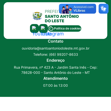
Ir
para
o
rodapé
Acessar
Acessar
Política de cookies
[alt+4]
a
a
Contato
Rede
Rede
ouvidoria@santoantoniodoleste.mt.gov.br
Social
Social
Telefone:
(66) 99207-8633
Youtube
Instagram
Endereço
Rua Primavera, nº 423 A - Jardim Santa Inês - Cep:
78628-000 - Santo Antônio do Leste - MT
Atendimento
07:00 às 13:00