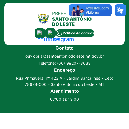
Ir
para
o
rodapé
Acessar
Acessar
Política de cookies
[alt+4]
a
a
Contato
Rede
Rede
ouvidoria@santoantoniodoleste.mt.gov.br
Social
Social
Telefone:
(66) 99207-8633
Youtube
Instagram
Endereço
Rua Primavera, nº 423 A - Jardim Santa Inês - Cep:
78628-000 - Santo Antônio do Leste - MT
Atendimento
07:00 às 13:00