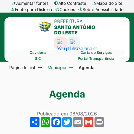
Seção
Ir
Aumentar fontes
Alto Contraste
Mapa do Site
Fonte para Dislexia
Cookies
Sobre Acessibilidade
de
para
Abrir
Seção
atalhos
o
preferências
do
e
conteúdo
de
menu
links
[alt+1]
cookies
Acessar
Acessar
principal
de
Ir
Ouvidoria
Carta de Serviços
a
a
acessibilidade
para
SIC
Portal Transparência
Rede
Rede
Seção
o
Página Inicial
Município
Agenda
Social
Social
do
menu
Youtube
Instagram
menu
[alt+2]
Agenda
principal
Ir
para
a
Publicado em
08/08/2026
Share
WhatsApp
Facebook
Twitter
Email
Gmail
Print
busca
[alt+3]