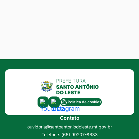
Acessar
Acessar
Política de cookies
a
a
Contato
Rede
Rede
ouvidoria@santoantoniodoleste.mt.gov.br
Social
Social
Telefone:
(66) 99207-8633