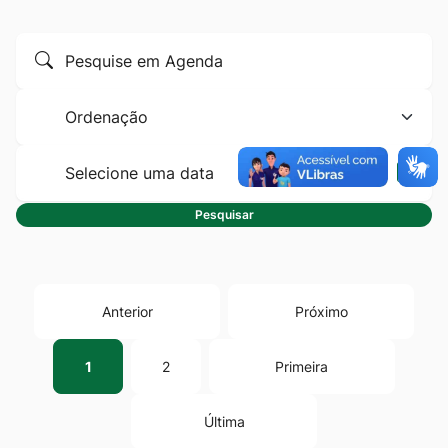
Ir
Formulário
para
Pesquise
para
o
por
pesquisa
Ordenação
rodapé
título
[alt+4]
Selec
data
Pesquisar
Anterior
Próximo
1
2
Primeira
Última