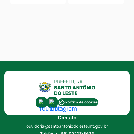
Acessar
Acessar
Política de cookies
a
a
Contato
Rede
Rede
ouvidoria@santoantoniodoleste.mt.gov.br
Social
Social
Telefone:
(66) 99207-8633