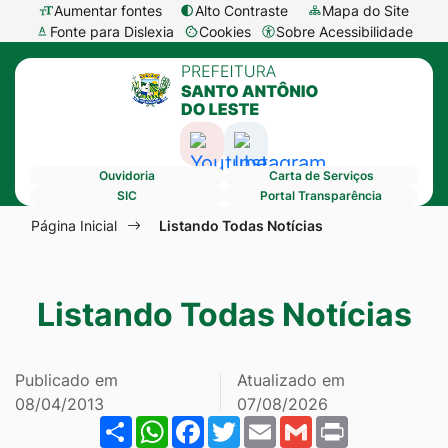
Seção
Ir
Aumentar fontes
Alto Contraste
Mapa do Site
Fonte para Dislexia
Cookies
Sobre Acessibilidade
de
para
Abrir
Seção
atalhos
o
preferências
do
e
conteúdo
de
menu
links
[alt+1]
cookies
Acessar
Acessar
principal
de
Ir
Ouvidoria
Carta de Serviços
a
a
acessibilidade
para
SIC
Portal Transparência
Rede
Rede
Seção
o
Página Inicial
Listando Todas Notícias
Social
Social
do
menu
Youtube
Instagram
menu
[alt+2]
Listando Todas Notícias
principal
Ir
para
a
Publicado em
Atualizado em
busca
08/04/2013
07/08/2026
Share
WhatsApp
Facebook
Twitter
Email
Gmail
Print
[alt+3]