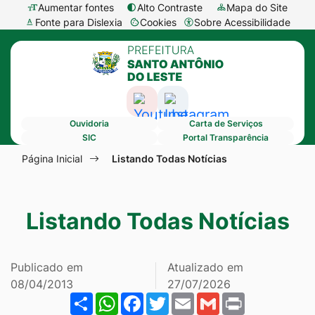
Seção
Ir
Aumentar fontes
Alto Contraste
Mapa do Site
Fonte para Dislexia
Cookies
Sobre Acessibilidade
de
para
Abrir
Seção
atalhos
o
preferências
do
e
conteúdo
de
menu
links
[alt+1]
cookies
Acessar
Acessar
principal
de
Ir
Ouvidoria
Carta de Serviços
a
a
acessibilidade
para
SIC
Portal Transparência
Rede
Rede
Seção
o
Página Inicial
Listando Todas Notícias
Social
Social
do
menu
Youtube
Instagram
menu
[alt+2]
Listando Todas Notícias
principal
Ir
para
a
Publicado em
Atualizado em
busca
08/04/2013
27/07/2026
Share
WhatsApp
Facebook
Twitter
Email
Gmail
Print
[alt+3]