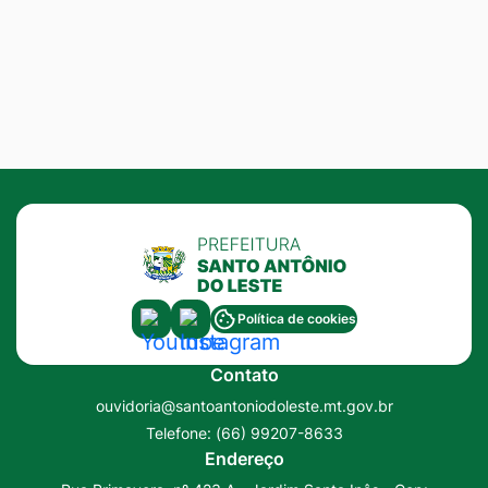
Acessar
Acessar
Política de cookies
a
a
Contato
Rede
Rede
ouvidoria@santoantoniodoleste.mt.gov.br
Social
Social
Telefone:
(66) 99207-8633
Youtube
Instagram
Endereço