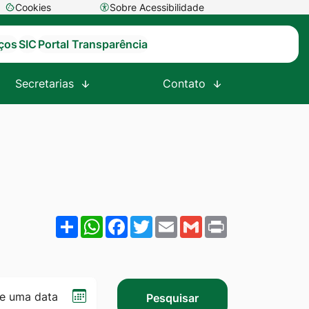
Cookies
Sobre Acessibilidade
Abrir
preferências
iços
SIC
Portal Transparência
de
cookies
Secretarias
Contato
Share
WhatsApp
Facebook
Twitter
Email
Gmail
Print
Selecionar
Pesquisar