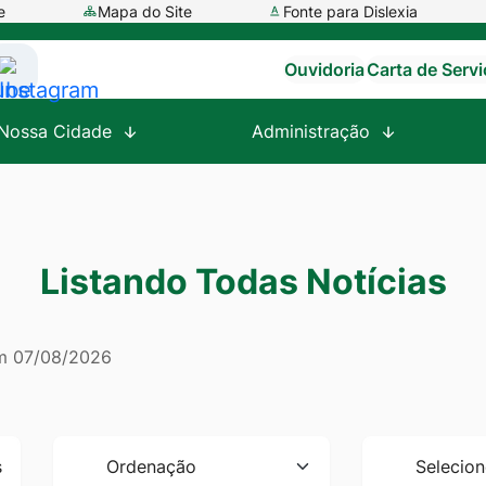
e
Mapa do Site
Fonte para Dislexia
Ouvidoria
Carta de Serv
ssar
Acessar
a
Nossa Cidade
Administração
e
Rede
al
Social
tube
Instagram
Listando Todas Notícias
em
07/08/2026
Ordenação