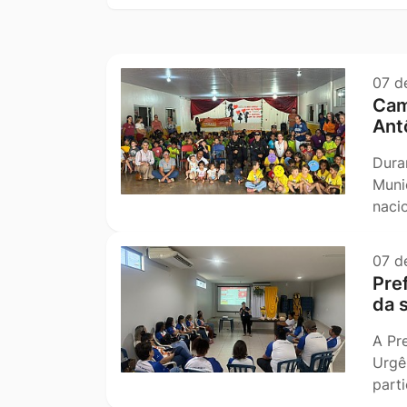
Ir
título
pesquisa
para
o
07 d
rodapé
Cam
[alt+4]
Ant
Dura
Muni
naci
07 d
Pre
da 
A Pr
Urgê
part