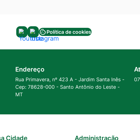
Política de cookies
Acessar
Acessar
a
a
Rede
Rede
Social
Social
Endereço
A
Youtube
Instagram
Rua Primavera, nº 423 A - Jardim Santa Inês -
07
Cep: 78628-000 - Santo Antônio do Leste -
MT
a Cidade
Administração