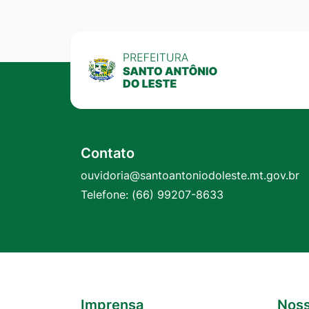
Contato
ouvidoria@santoantoniodoleste.mt.gov.br
Telefone:
(66) 99207-8633
Imprensa
Noss
Seção do Rodapé e Contato