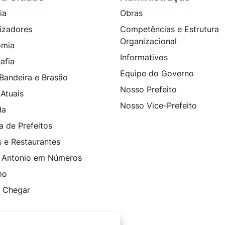
ia
Obras
izadores
Competências e Estrutura
Organizacional
omia
Informativos
afia
Equipe do Governo
 Bandeira e Brasão
Nosso Prefeito
 Atuais
Nosso Vice-Prefeito
da
a de Prefeitos
s e Restaurantes
 Antonio em Números
mo
 Chegar