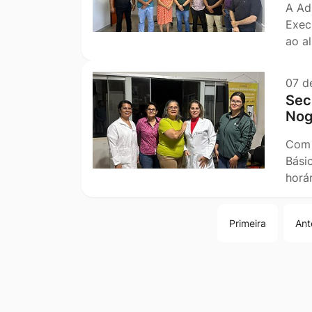
A Ad
Exec
ao a
07 d
Sec
Nog
Com 
Bási
horá
Primeira
Ant