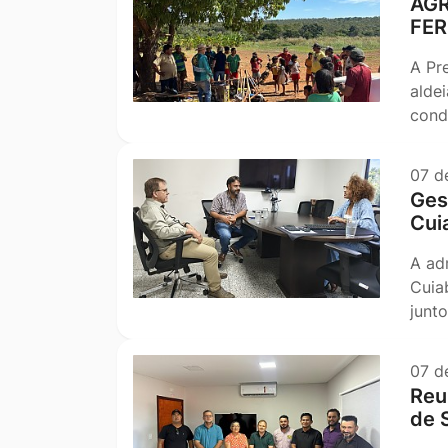
AGR
FER
A Pr
alde
cond
07 d
Ges
Cui
A ad
Cuia
junt
07 d
Reu
de 