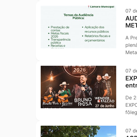
07 d
AUD
MET
A Pr
plen
Meta
07 d
EXP
ent
De 2
EXPO
fôle
07 d