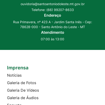
Rede
Rede
ouvidoria@santoantoniodoleste.mt.gov.br
Social
Social
Telefone:
(66) 99207-8633
Youtube
Instagram
Endereço
Rua Primavera, nº 423 A - Jardim Santa Inês - Cep:
78628-000 - Santo Antônio do Leste - MT
Atendimento
07:00 às 13:00
Imprensa
Seção do Rodapé e Contato
Notícias
Galeria de Fotos
Galeria De Vídeos
Galeria de Áudios