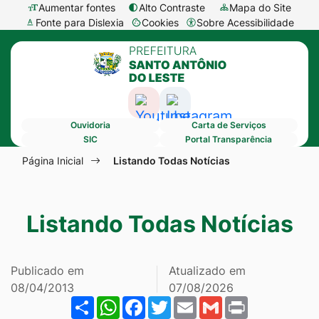
Seção
Ir
Aumentar fontes
Alto Contraste
Mapa do Site
Fonte para Dislexia
Cookies
Sobre Acessibilidade
de
para
Abrir
Seção
atalhos
o
preferências
do
e
conteúdo
de
menu
links
[alt+1]
cookies
Acessar
Acessar
principal
de
Ir
Ouvidoria
Carta de Serviços
a
a
acessibilidade
para
SIC
Portal Transparência
Rede
Rede
Seção
o
Página Inicial
Listando Todas Notícias
Social
Social
do
menu
Youtube
Instagram
menu
[alt+2]
Listando Todas Notícias
principal
Ir
para
a
Publicado em
Atualizado em
busca
08/04/2013
07/08/2026
Share
WhatsApp
Facebook
Twitter
Email
Gmail
Print
[alt+3]