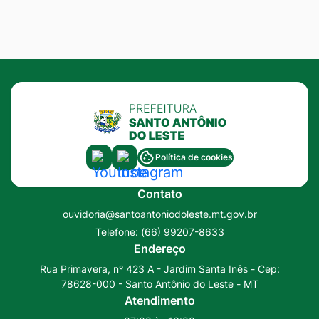
Acessar
Acessar
Política de cookies
a
a
Contato
Rede
Rede
ouvidoria@santoantoniodoleste.mt.gov.br
Social
Social
Telefone:
(66) 99207-8633
Youtube
Instagram
Endereço
Rua Primavera, nº 423 A - Jardim Santa Inês - Cep:
78628-000 - Santo Antônio do Leste - MT
Atendimento