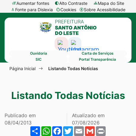
Seção
Ir
Aumentar fontes
Alto Contraste
Mapa do Site
Fonte para Dislexia
Cookies
Sobre Acessibilidade
de
para
Abrir
Seção
atalhos
o
preferências
do
e
conteúdo
de
menu
links
[alt+1]
cookies
Acessar
Acessar
principal
de
Ir
Ouvidoria
Carta de Serviços
a
a
acessibilidade
para
SIC
Portal Transparência
Rede
Rede
Seção
o
Página Inicial
Listando Todas Notícias
Social
Social
do
menu
Youtube
Instagram
menu
[alt+2]
Listando Todas Notícias
principal
Ir
para
a
Publicado em
Atualizado em
busca
08/04/2013
07/08/2026
Share
WhatsApp
Facebook
Twitter
Email
Gmail
Print
[alt+3]