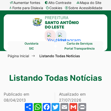
Seção
Ir
Aumentar fontes
Alto Contraste
Mapa do Site
Fonte para Dislexia
Cookies
Sobre Acessibilidade
de
para
Abrir
Seção
atalhos
o
preferências
do
e
conteúdo
de
menu
links
[alt+1]
cookies
Acessar
Acessar
principal
de
Ir
Ouvidoria
Carta de Serviços
a
a
acessibilidade
para
SIC
Portal Transparência
Rede
Rede
Seção
o
Página Inicial
Listando Todas Notícias
Social
Social
do
menu
Youtube
Instagram
menu
[alt+2]
Listando Todas Notícias
principal
Ir
para
a
Publicado em
Atualizado em
busca
08/04/2013
27/07/2026
Share
WhatsApp
Facebook
Twitter
Email
Gmail
Print
[alt+3]