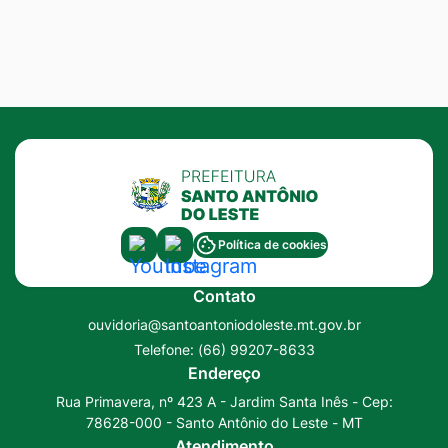
Acessar
Acessar
Política de cookies
a
a
Contato
Rede
Rede
ouvidoria@santoantoniodoleste.mt.gov.br
Social
Social
Telefone:
(66) 99207-8633
Youtube
Instagram
Endereço
Rua Primavera, nº 423 A - Jardim Santa Inês - Cep:
78628-000 - Santo Antônio do Leste - MT
Atendimento