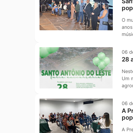
San
pop
O mu
anos
músi
06 d
28 
Nest
Um m
agro
06 d
A P
pop
A Pr