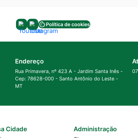
Política de cookies
Acessar
Acessar
a
a
Rede
Rede
Social
Social
Endereço
A
Youtube
Instagram
Rua Primavera, nº 423 A - Jardim Santa Inês -
07
Cep: 78628-000 - Santo Antônio do Leste -
MT
a Cidade
Administração