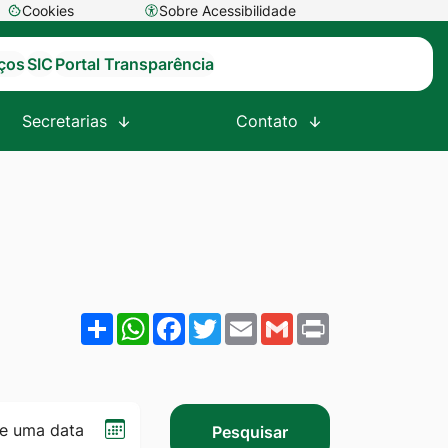
Cookies
Sobre Acessibilidade
Abrir
preferências
iços
SIC
Portal Transparência
de
cookies
Secretarias
Contato
Share
WhatsApp
Facebook
Twitter
Email
Gmail
Print
Selecionar
Pesquisar