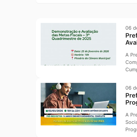
Ir
título
pesquisa
para
o
06 d
rodapé
Pre
[alt+4]
Ava
A Pr
Comp
Cump
06 d
Pre
Pro
A Pr
Socia
Prog