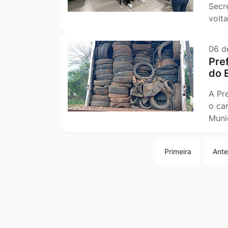
Secr
volt
06 d
Pre
do 
A Pr
o ca
Muni
Primeira
Ante