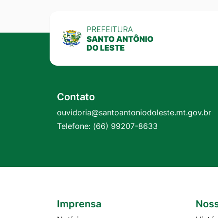
Contato
ouvidoria@santoantoniodoleste.mt.gov.br
Telefone:
(66) 99207-8633
Imprensa
Noss
Seção do Rodapé e Contato