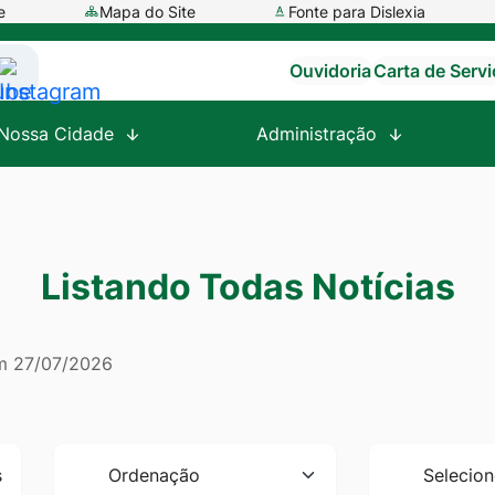
e
Mapa do Site
Fonte para Dislexia
Ouvidoria
Carta de Serv
ssar
Acessar
a
Nossa Cidade
Administração
e
Rede
al
Social
tube
Instagram
Listando Todas Notícias
em
27/07/2026
Ordenação