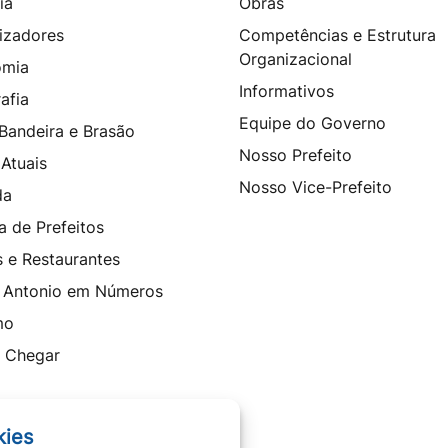
ia
Obras
izadores
Competências e Estrutura
Organizacional
omia
Informativos
afia
Equipe do Governo
 Bandeira e Brasão
Nosso Prefeito
 Atuais
Nosso Vice-Prefeito
da
a de Prefeitos
s e Restaurantes
 Antonio em Números
mo
 Chegar
kies