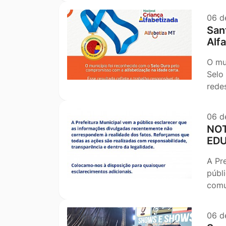
06 d
San
Alf
O mu
Selo
rede
06 d
NOT
ED
A Pr
públ
comu
06 d