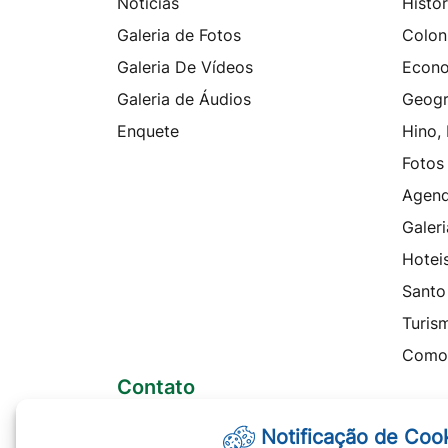
Notícias
Histór
Galeria de Fotos
Colon
Galeria De Vídeos
Econ
Galeria de Áudios
Geogr
Enquete
Hino,
Fotos
Agen
Galeri
Hotei
Santo
Turis
Como
Contato
Telefones
Notificação de Coo