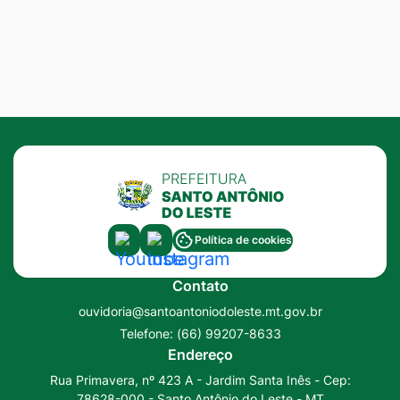
Acessar
Acessar
Política de cookies
a
a
Contato
Rede
Rede
ouvidoria@santoantoniodoleste.mt.gov.br
Social
Social
Telefone:
(66) 99207-8633
Youtube
Instagram
Endereço
Rua Primavera, nº 423 A - Jardim Santa Inês - Cep:
78628-000 - Santo Antônio do Leste - MT