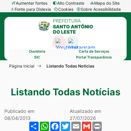
Seção
Ir
Aumentar fontes
Alto Contraste
Mapa do Site
Fonte para Dislexia
Cookies
Sobre Acessibilidade
de
para
Abrir
Seção
atalhos
o
preferências
do
e
conteúdo
de
menu
links
[alt+1]
cookies
Acessar
Acessar
principal
de
Ir
Ouvidoria
Carta de Serviços
a
a
acessibilidade
para
SIC
Portal Transparência
Rede
Rede
Seção
o
Página Inicial
Listando Todas Notícias
Social
Social
do
menu
Youtube
Instagram
menu
[alt+2]
Listando Todas Notícias
principal
Ir
para
a
Publicado em
Atualizado em
busca
08/04/2013
27/07/2026
Share
WhatsApp
Facebook
Twitter
Email
Gmail
Print
[alt+3]