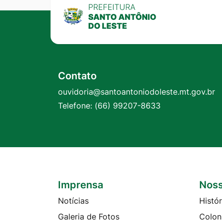
Contato
ouvidoria@santoantoniodoleste.mt.gov.br
Telefone:
(66) 99207-8633
Imprensa
Noss
Seção do Rodapé e Contato
Notícias
Histór
Galeria de Fotos
Colon