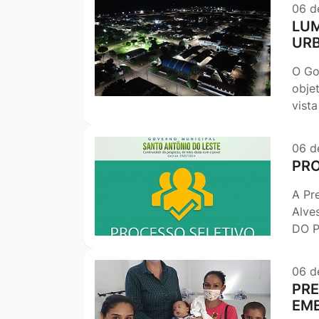
06 d
LUM
UR
O Go
obje
vista
06 d
PRO
A Pr
Alve
DO P
06 d
PRE
EME