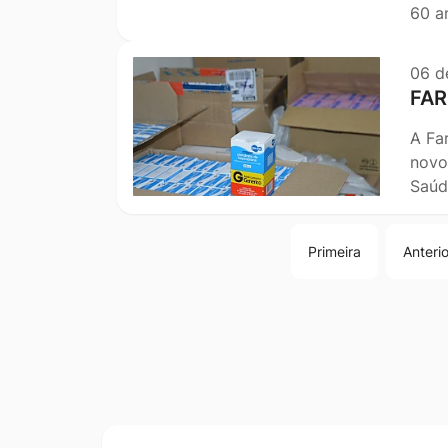
60 a
06 d
FAR
A Fa
novo
Saúd
Primeira
Anterio