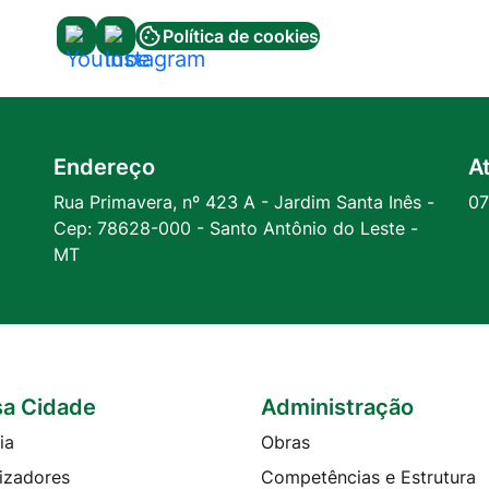
Política de cookies
Acessar
Acessar
a
a
Rede
Rede
Social
Social
Endereço
A
Youtube
Instagram
Rua Primavera, nº 423 A - Jardim Santa Inês -
07
Cep: 78628-000 - Santo Antônio do Leste -
MT
a Cidade
Administração
ia
Obras
izadores
Competências e Estrutura