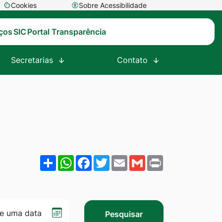
Cookies
Sobre Acessibilidade
Abrir
preferências
iços
SIC
Portal Transparência
de
cookies
Secretarias
Contato
Share
WhatsApp
Facebook
Twitter
Email
Gmail
Print
Selecionar
Pesquisar