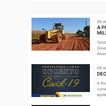
Ir
título
pesquisa
para
o
06 d
rodapé
A P
[alt+4]
MIL
Tend
Gove
Alves
06 d
DEC
A Pr
cons
epide