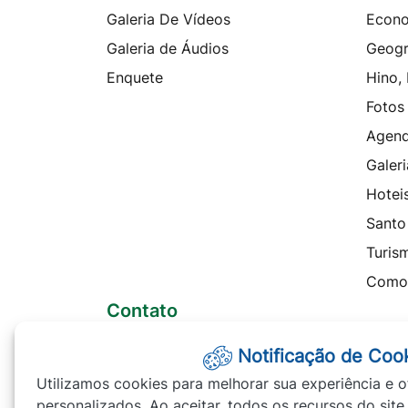
Galeria De Vídeos
Econ
Galeria de Áudios
Geogr
Enquete
Hino,
Fotos
Agen
Galeri
Hotei
Santo
Turis
Como
Contato
Telefones
Notificação de Coo
Ouvidoria
Utilizamos cookies para melhorar sua experiência e o
SIC
personalizados. Ao aceitar, todos os recursos do site