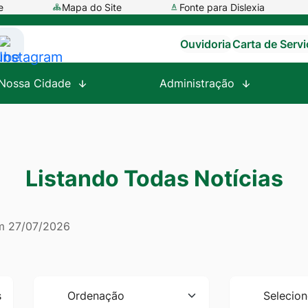
e
Mapa do Site
Fonte para Dislexia
Ouvidoria
Carta de Serv
ssar
Acessar
a
Nossa Cidade
Administração
e
Rede
al
Social
tube
Instagram
Listando Todas Notícias
em
27/07/2026
Ordenação