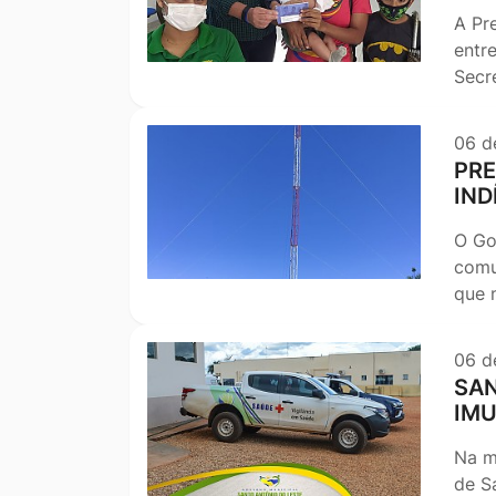
A Pre
entr
Secr
06 d
PRE
IND
O Go
comu
que 
06 d
SAN
IMU
Na m
de S