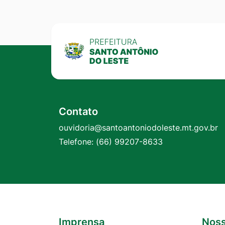
Contato
ouvidoria@santoantoniodoleste.mt.gov.br
Telefone:
(66) 99207-8633
Imprensa
Noss
Seção do Rodapé e Contato