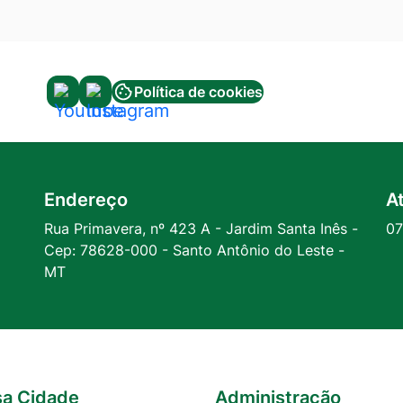
Política de cookies
Acessar
Acessar
a
a
Rede
Rede
Social
Social
Endereço
A
Youtube
Instagram
Rua Primavera, nº 423 A - Jardim Santa Inês -
07
Cep: 78628-000 - Santo Antônio do Leste -
MT
a Cidade
Administração