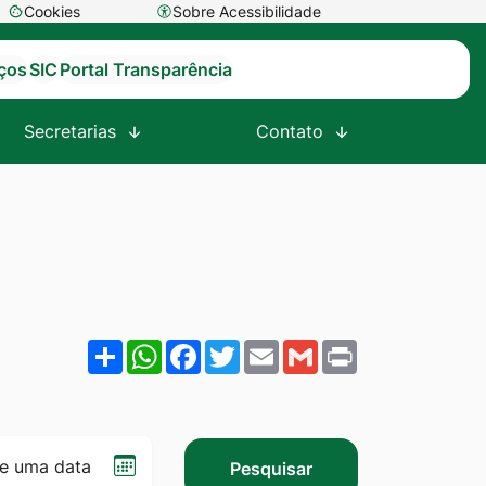
Cookies
Sobre Acessibilidade
Abrir
preferências
iços
SIC
Portal Transparência
de
cookies
Secretarias
Contato
Share
WhatsApp
Facebook
Twitter
Email
Gmail
Print
Selecionar
Pesquisar