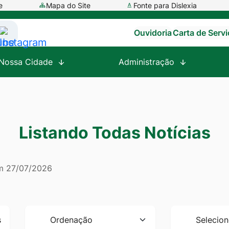
e
Mapa do Site
Fonte para Dislexia
Ouvidoria
Carta de Serv
ssar
Acessar
a
Nossa Cidade
Administração
e
Rede
al
Social
tube
Instagram
Listando Todas Notícias
em
27/07/2026
Ordenação