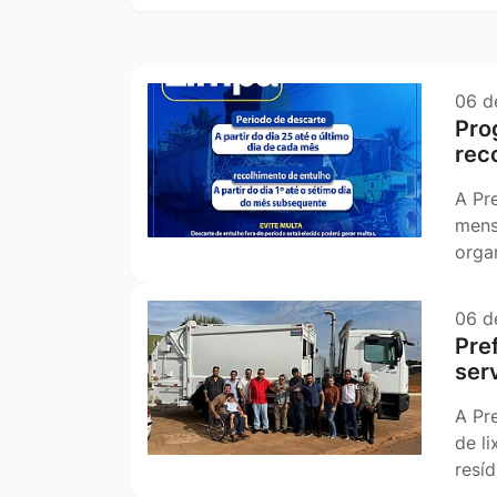
Ir
título
pesquisa
para
o
06 d
rodapé
Pro
[alt+4]
rec
A Pr
mens
orga
06 d
Pre
ser
A Pr
de l
resí