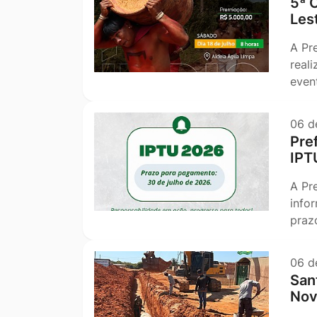
5ª 
Les
A Pr
real
even
06 d
Pre
IPT
A Pr
info
praz
06 d
San
Nov