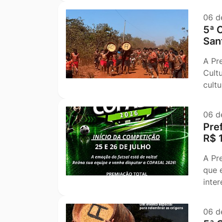
06 d
5ª 
San
A Pr
Cult
cult
06 d
Pre
R$ 
A Pr
que 
inte
06 d