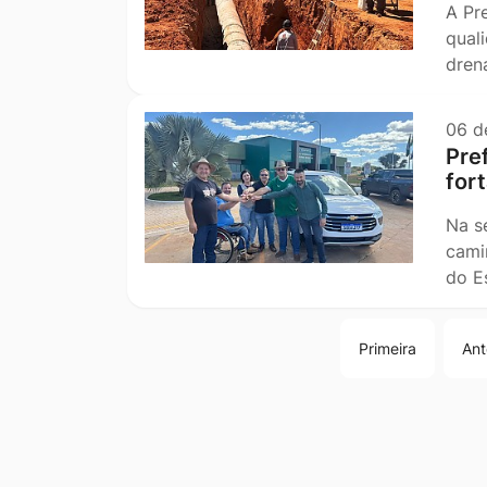
A Pr
qual
dren
06 d
Pref
fort
Na se
cami
do E
Primeira
Ant