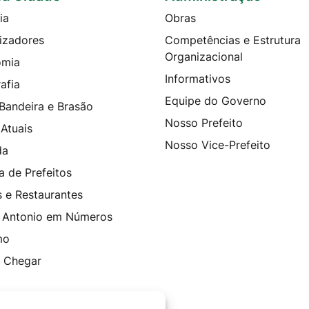
ia
Obras
izadores
Competências e Estrutura
Organizacional
omia
Informativos
afia
Equipe do Governo
 Bandeira e Brasão
Nosso Prefeito
 Atuais
Nosso Vice-Prefeito
da
a de Prefeitos
s e Restaurantes
 Antonio em Números
mo
 Chegar