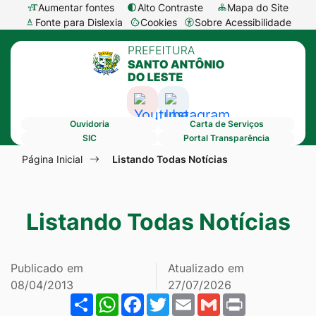
Seção
Ir
Aumentar fontes
Alto Contraste
Mapa do Site
Fonte para Dislexia
Cookies
Sobre Acessibilidade
de
para
Abrir
Seção
atalhos
o
preferências
do
e
conteúdo
de
menu
links
[alt+1]
cookies
Acessar
Acessar
principal
de
Ir
Ouvidoria
Carta de Serviços
a
a
acessibilidade
para
SIC
Portal Transparência
Rede
Rede
Seção
o
Página Inicial
Listando Todas Notícias
Social
Social
do
menu
Youtube
Instagram
menu
[alt+2]
Listando Todas Notícias
principal
Ir
para
a
Publicado em
Atualizado em
busca
08/04/2013
27/07/2026
Share
WhatsApp
Facebook
Twitter
Email
Gmail
Print
[alt+3]