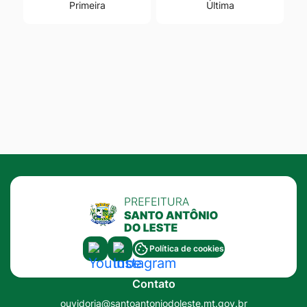
Primeira
Última
Acessar
Acessar
Política de cookies
a
a
Contato
Rede
Rede
ouvidoria@santoantoniodoleste.mt.gov.br