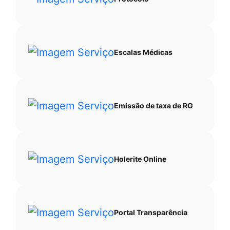
Ir
para
o
Escalas Médicas
rodapé
[alt+4]
Emissão de taxa de RG
Holerite Online
Portal Transparência