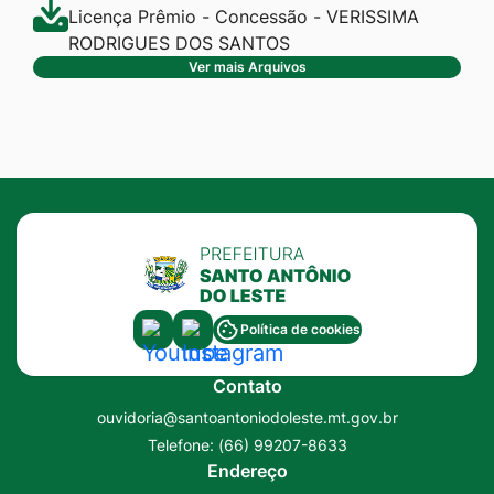
Licença Prêmio - Concessão - VERISSIMA
RODRIGUES DOS SANTOS
Ver mais Arquivos
Acessar
Acessar
Política de cookies
a
a
Contato
Rede
Rede
ouvidoria@santoantoniodoleste.mt.gov.br
Social
Social
Telefone:
(66) 99207-8633
Youtube
Instagram
Endereço