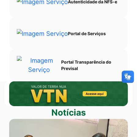
Autenticidade da NFS-e
Portal de Serviços
Portal Transparência do
Previsal
Banner Duplo
Banner
VTN
Notícias