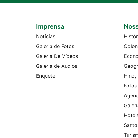
Imprensa
Noss
Seção do Rodapé e Contato
Notícias
Histór
Galeria de Fotos
Colon
Galeria De Vídeos
Econ
Galeria de Áudios
Geogr
Enquete
Hino,
Fotos
Agen
Galeri
Hotei
Santo
Turis