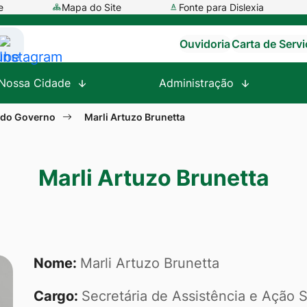
e
Mapa do Site
Fonte para Dislexia
Ouvidoria
Carta de Serv
ssar
Acessar
a
Nossa Cidade
Administração
e
Rede
al
Social
 do Governo
Marli Artuzo Brunetta
tube
Instagram
Marli Artuzo Brunetta
arli Artuzo Brunet
Nome:
Marli Artuzo Brunetta
Cargo:
Secretária de Assistência e Ação S