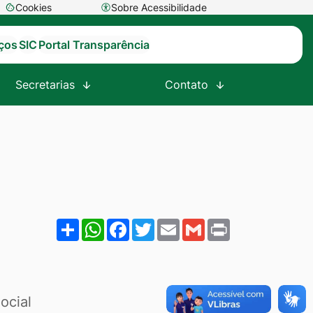
Cookies
Sobre Acessibilidade
Abrir
preferências
iços
SIC
Portal Transparência
de
cookies
Secretarias
Contato
Share
WhatsApp
Facebook
Twitter
Email
Gmail
Print
ta
ocial