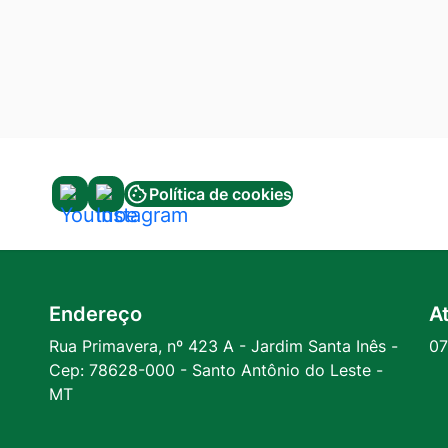
Política de cookies
Acessar
Acessar
a
a
Rede
Rede
Social
Social
Endereço
A
Youtube
Instagram
Rua Primavera, nº 423 A - Jardim Santa Inês -
07
Cep: 78628-000 - Santo Antônio do Leste -
MT