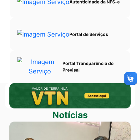
Autenticidade da NFS-e
Portal de Serviços
Portal Transparência do
Previsal
Banner Duplo
Banner
VTN
Notícias