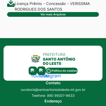
Licença Prêmio - Concessão - VERISSIMA
RODRIGUES DOS SANTOS
Ver mais Arquivos
Acessar
Acessar
Política de cookies
a
a
Contato
Rede
Rede
ouvidoria@santoantoniodoleste.mt.gov.br
Social
Social
Telefone:
(66) 99207-8633
Youtube
Instagram
Endereço