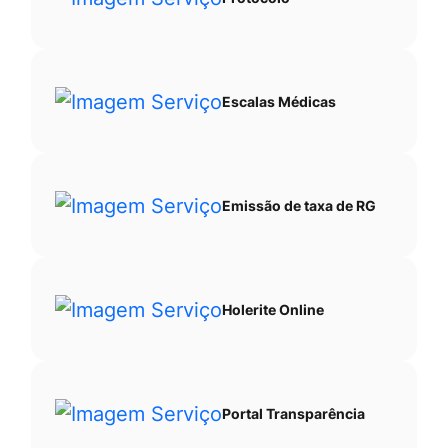
Ir
para
o
Escalas Médicas
rodapé
[alt+4]
Emissão de taxa de RG
Holerite Online
Portal Transparência