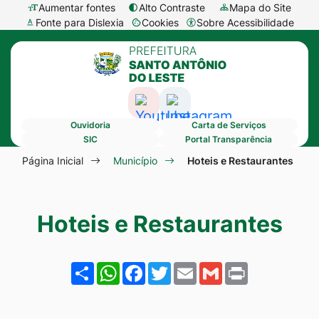
Seção
Ir
Aumentar fontes
Alto Contraste
Mapa do Site
Fonte para Dislexia
Cookies
Sobre Acessibilidade
de
para
Abrir
Seção
atalhos
o
preferências
do
e
conteúdo
de
menu
links
[alt+1]
cookies
Acessar
Acessar
principal
de
Ir
Ouvidoria
Carta de Serviços
a
a
acessibilidade
para
SIC
Portal Transparência
Rede
Rede
Seção
o
Página Inicial
Município
Hoteis e Restaurantes
Social
Social
do
menu
Youtube
Instagram
menu
[alt+2]
Hoteis e Restaurantes
principal
Ir
para
a
Share
WhatsApp
Facebook
Twitter
Email
Gmail
Print
busca
[alt+3]