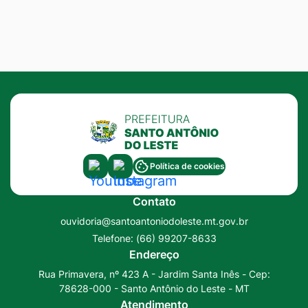
Acessar
Acessar
Política de cookies
a
a
Contato
Rede
Rede
ouvidoria@santoantoniodoleste.mt.gov.br
Social
Social
Telefone:
(66) 99207-8633
Youtube
Instagram
Endereço
Rua Primavera, nº 423 A - Jardim Santa Inês - Cep:
78628-000 - Santo Antônio do Leste - MT
Atendimento