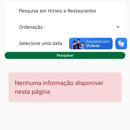
Formulário
Ir
para
para
pesquisa
o
Ordenação
rodapé
[alt+4]
Selec
data
Pesquisar
Nenhuma informação disponivel
nesta página